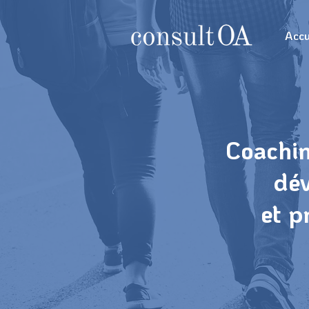
Accu
Coachin
dév
et p