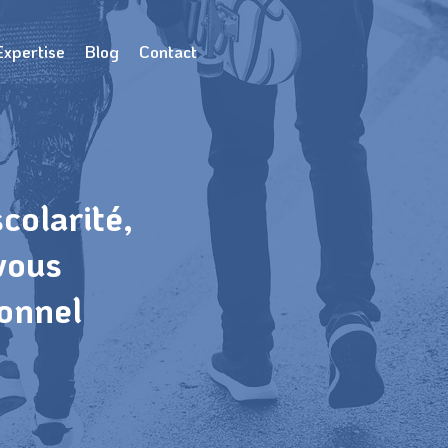
Expertise
Blog
Contact
colarité,
vous
ionnel