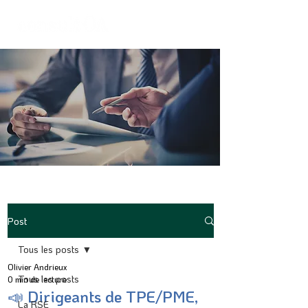
Post
Tous les posts
Olivier Andrieux
Tous les posts
0 min de lecture
📣 Dirigeants de TPE/PME,
La RSE