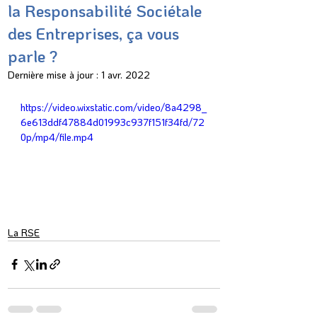
la Responsabilité Sociétale
des Entreprises, ça vous
parle ?
Dernière mise à jour :
1 avr. 2022
https://video.wixstatic.com/video/8a4298_
6e613ddf47884d01993c937f151f34fd/72
0p/mp4/file.mp4
La RSE